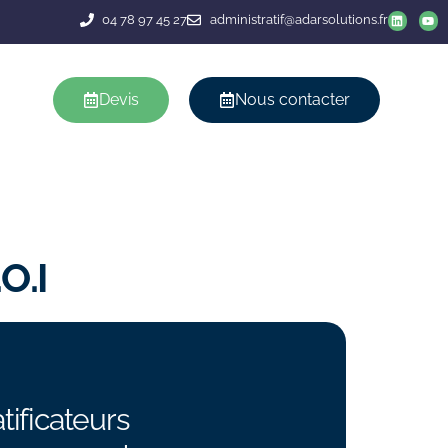
04 78 97 45 27
administratif@adarsolutions.fr
Devis
Nous contacter
r investissement ?
O.I
tificateurs