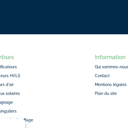
rtises
Information
ificateurs
Qui sommes-nous
ateurs HVLS
Contact
rs d'air
Mentions légales
ux solaires
Plan du site
fugeage
singuliers
rage de chauffage